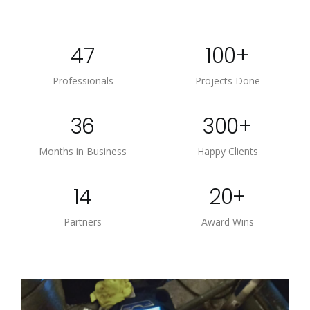
47
100
+
Professionals
Projects Done
36
300
+
Months in Business
Happy Clients
14
20
+
Partners
Award Wins